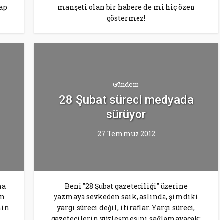
vap
manşeti olan bir habere de mi hiç özen
göstermez!
Gündem
28 Şubat süreci medyada
sürüyor
27 Temmuz 2012
na
Beni "28 Şubat gazeteciliği" üzerine
en
yazmaya sevkeden saik, aslında, şimdiki
nin
yargı süreci değil, itiraflar. Yargı süreci,
gazetecilerin yüzleşmesini sağlamayacak;