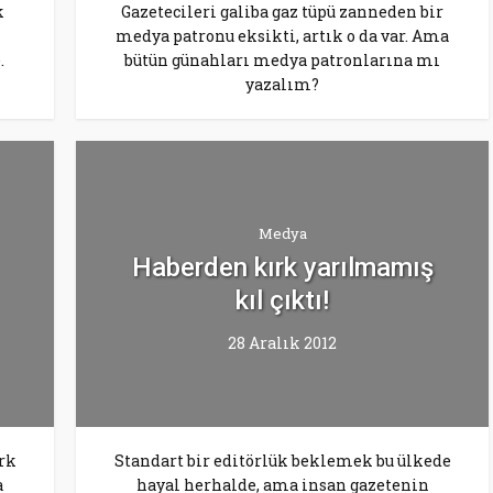
k
Gazetecileri galiba gaz tüpü zanneden bir
medya patronu eksikti, artık o da var. Ama
.
bütün günahları medya patronlarına mı
yazalım?
Medya
Haberden kırk yarılmamış
kıl çıktı!
28 Aralık 2012
rk
Standart bir editörlük beklemek bu ülkede
a
hayal herhalde, ama insan gazetenin