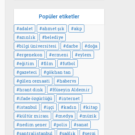
Popüler etiketler
adalet
ahmet şık
akp
azınlık
belediye
bilgi üniversitesi
darbe
doğa
ergenekon
ermeni
eylem
eğitim
film
futbol
gazeteci
gökhan tan
gülen cemaati
habervs
hrant dink
Hüseyin Aldemir
ifade özgürlüğü
internet
istanbul
işçi
kadın
kitap
kültür mirası
medya
müzik
nedim şener
polis
sanat
santralistanbul
sağlık
sergi