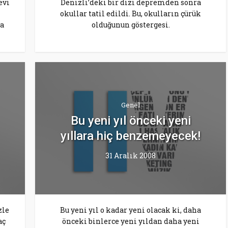
evi
Denizli’deki bir dizi depremden sonra
okullar tatil edildi. Bu, okulların çürük
a
olduğunun göstergesi.
Genel
Bu yeni yıl önceki yeni
yıllara hiç benzemeyecek!
31 Aralık 2008
zle
Bu yeni yıl o kadar yeni olacak ki, daha
aç
önceki binlerce yeni yıldan daha yeni