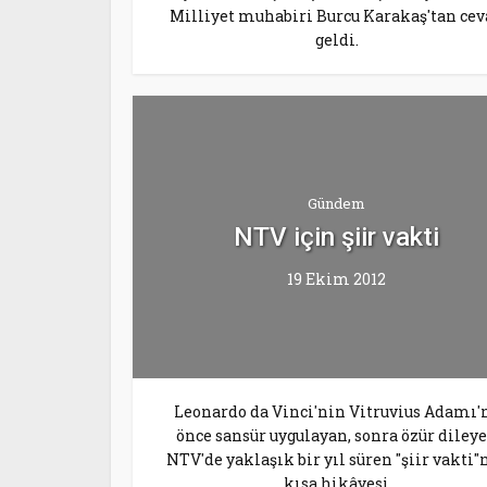
Milliyet muhabiri Burcu Karakaş'tan ce
geldi.
Gündem
NTV için şiir vakti
19 Ekim 2012
Leonardo da Vinci'nin Vitruvius Adamı'
önce sansür uygulayan, sonra özür diley
NTV'de yaklaşık bir yıl süren "şiir vakti"
kısa hikâyesi