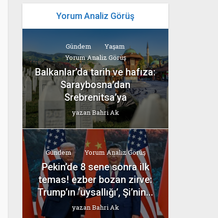
Yorum Analiz Görüş
Gündem
Yaşam
Yorum Analiz Görüş
Balkanlar’da tarih ve hafıza:
Saraybosna’dan
Srebrenitsa’ya
yazan
Bahri Ak
Gündem
Yorum Analiz Görüş
Pekin’de 8 sene sonra ilk
temas! ezber bozan zirve:
Trump’ın ‘uysallığı’, Şi’nin...
yazan
Bahri Ak