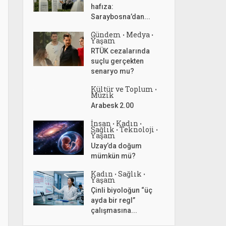
hafıza:
Saraybosna’dan...
Gündem
Medya
•
•
Yaşam
RTÜK cezalarında
suçlu gerçekten
senaryo mu?
Kültür ve Toplum
•
Müzik
Arabesk 2.00
İnsan
Kadın
•
•
Sağlık
Teknoloji
•
•
Yaşam
Uzay’da doğum
mümkün mü?
Kadın
Sağlık
•
•
Yaşam
Çinli biyoloğun “üç
ayda bir regl”
çalışmasına...