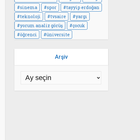
sinema
spor
tayyip erdoğan
teknoloji
tvsaire
yargı
yorum analiz görüş
çocuk
öğrenci
üniversite
Arşiv