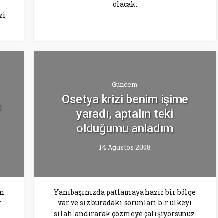
i
olacak.
zi
Gündem
Osetya krizi benim işime
ş
yaradı, aptalın teki
olduğumu anladım
14 Ağustos 2008
in
Yanıbaşınızda patlamaya hazır bir bölge
r
var ve siz buradaki sorunları bir ülkeyi
silahlandırarak çözmeye çalışıyorsunuz.