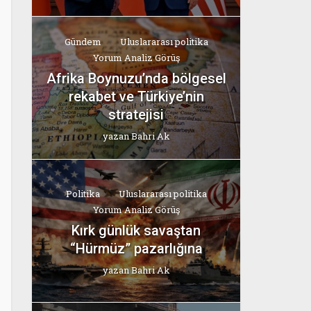
Gündem
Uluslararası politika
Yorum Analiz Görüş
Afrika Boynuzu’nda bölgesel
rekabet ve Türkiye’nin
stratejisi
yazan
Bahri Ak
Politika
Uluslararası politika
Yorum Analiz Görüş
Kırk günlük savaştan
“Hürmüz” pazarlığına
yazan
Bahri Ak